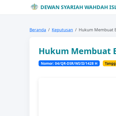
DEWAN SYARIAH WAHDAH IS
Beranda
Keputusan
Hukum Membuat Be
Hukum Membuat B
Nomor: 04/QR-DSR/WI/II/1428 H
Tangga