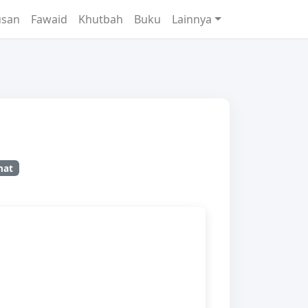
usan
Fawaid
Khutbah
Buku
Lainnya
ihat