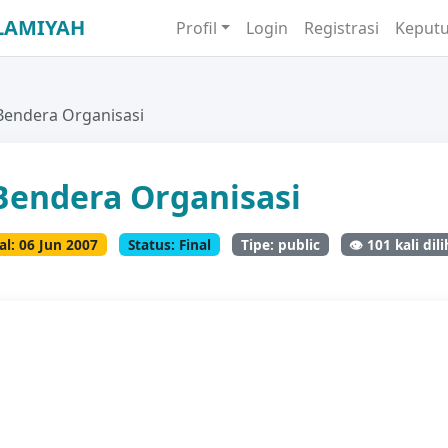
LAMIYAH
Profil
Login
Registrasi
Keput
ndera Organisasi
endera Organisasi
l: 06 Jun 2007
Status: Final
Tipe: public
👁️ 101 kali dil