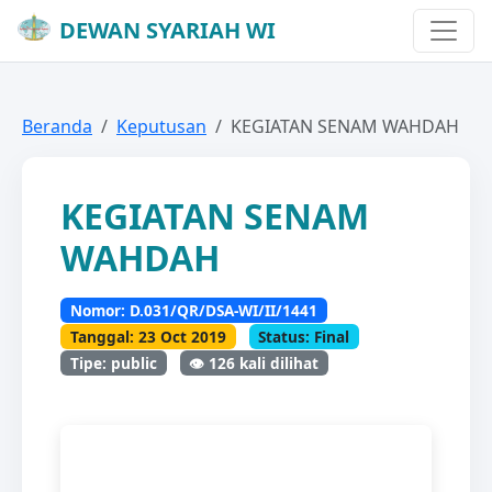
DEWAN SYARIAH WI
Beranda
Keputusan
KEGIATAN SENAM WAHDAH
KEGIATAN SENAM
WAHDAH
Nomor: D.031/QR/DSA-WI/II/1441
Tanggal: 23 Oct 2019
Status: Final
Tipe: public
👁️ 126 kali dilihat